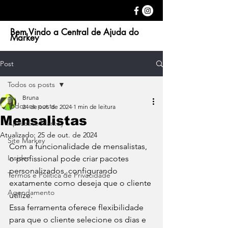
Bem Vindo a Central de Ajuda do
Markey
Post
Todos os posts
Bruna
Todos os posts
24 de out. de 2024
1 min de leitura
Mensalistas
Aplicativo Markey
Atualizado:
25 de out. de 2024
Site Markey
Com a funcionalidade de mensalistas, 
Insider
o profissional pode criar pacotes 
personalizados, configurando 
Termos e Política de Privacidade
exatamente como deseja que o cliente 
Agendamento
utilize. 
Essa ferramenta oferece flexibilidade 
para que o cliente selecione os dias e 