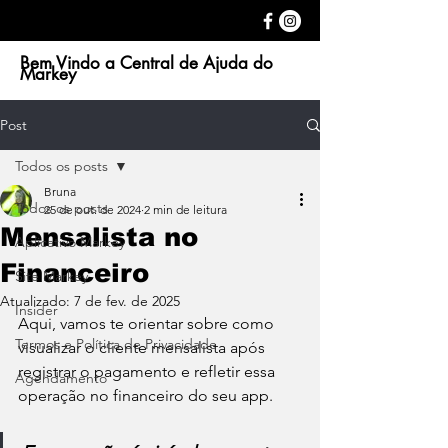
Bem Vindo a Central de Ajuda do
Markey
Post
Todos os posts
Bruna
Todos os posts
25 de out. de 2024
2 min de leitura
Mensalista no
Aplicativo Markey
Financeiro
Site Markey
Atualizado:
7 de fev. de 2025
Insider
Aqui, vamos te orientar sobre como 
Termos e Política de Privacidade
visualizar o cliente mensalista após 
registrar o pagamento e refletir essa 
Agendamento
operação no financeiro do seu app.