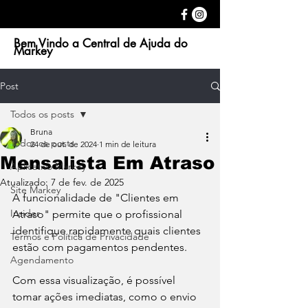
Bem Vindo a Central de Ajuda do
Markey
Post
Todos os posts
Bruna
Todos os posts
24 de out. de 2024
1 min de leitura
Mensalista Em Atraso
Aplicativo Markey
Atualizado:
7 de fev. de 2025
Site Markey
A funcionalidade de "Clientes em 
Insider
Atraso" permite que o profissional 
identifique rapidamente quais clientes 
Termos e Política de Privacidade
estão com pagamentos pendentes. 
Agendamento
Com essa visualização, é possível 
tomar ações imediatas, como o envio 