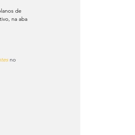
planos de 
tivo, na aba 
ntes 
no 