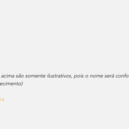
 acima são somente ilustrativos, pois o nome será conf
lecimento)
to
: