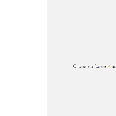
Clique no ícone 
+
 a