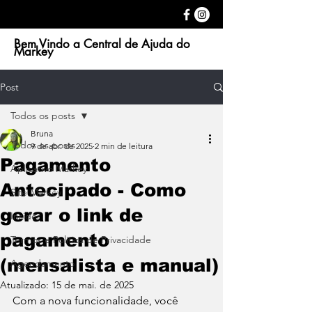
Bem Vindo a Central de Ajuda do
Markey
Post
Todos os posts
Bruna
Todos os posts
9 de abr. de 2025
2 min de leitura
Pagamento
Aplicativo Markey
Antecipado - Como
Site Markey
gerar o link de
Insider
pagamento
Termos e Política de Privacidade
(mensalista e manual)
Agendamento
Atualizado:
15 de mai. de 2025
Com a nova funcionalidade, você 