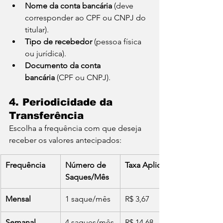
Nome da conta bancária
 (deve 
corresponder ao CPF ou CNPJ do 
titular).
Tipo de recebedor
 (pessoa física 
ou jurídica).
Documento da conta 
bancária
 (CPF ou CNPJ).
4. Periodicidade da 
Transferência
Escolha a frequência com que deseja 
receber os valores antecipados:
Frequência
Número de 
Taxa Aplicável
Saques/Mês
Mensal
1 saque/mês
R$ 3,67
Semanal
4 saques/mês
R$ 14,68 