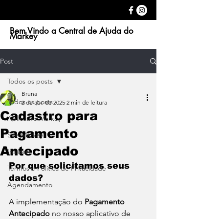
Bem Vindo a Central de Ajuda do
Markey
Post
Todos os posts
Bruna
Todos os posts
2 de abr. de 2025
2 min de leitura
Cadastro para
Aplicativo Markey
Pagamento
Site Markey
Antecipado
Insider
Por que solicitamos seus 
Termos e Política de Privacidade
dados?
Agendamento
A implementação do 
Pagamento 
Antecipado
 no nosso aplicativo de 