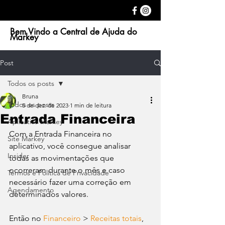
Bem Vindo a Central de Ajuda do
Markey
Post
Todos os posts
Bruna
Todos os posts
5 de dez. de 2023
1 min de leitura
Entrada Financeira
Aplicativo Markey
Com a Entrada Financeira no 
Site Markey
aplicativo, você consegue analisar 
Insider
todas as movimentações que 
ocorreram durante o mês e caso 
Termos e Política de Privacidade
necessário fazer uma correção em 
Agendamento
determinados valores. 
Então no 
Financeiro
 > 
Receitas totais
, 