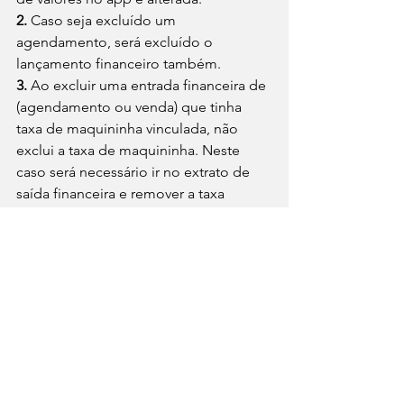
2. 
Caso seja excluído um 
agendamento, será excluído o 
lançamento financeiro também.
3.
 Ao excluir uma entrada financeira de 
(agendamento ou venda) que tinha 
taxa de maquininha vinculada, não 
exclui a taxa de maquininha. Neste 
caso será necessário ir no extrato de 
saída financeira e remover a taxa 
também.
4.
 Ao excluir uma entrada financeira 
vinda de uma venda, não retorna o 
produto para estoque, apenas exclui a 
movimentação financeira. O 
profissional pode adicionar 
manualmente novamente o estoque.