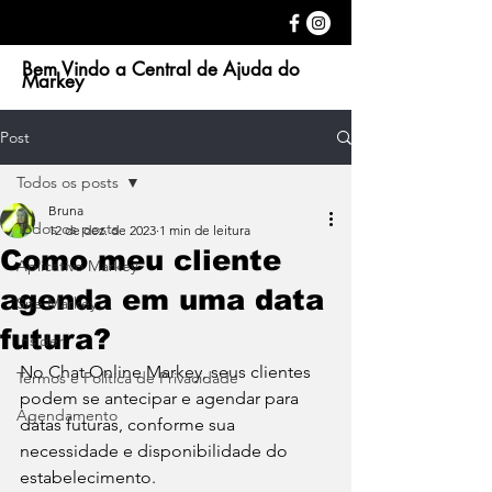
Bem Vindo a Central de Ajuda do
Markey
Post
Todos os posts
Bruna
Todos os posts
12 de dez. de 2023
1 min de leitura
Como meu cliente
Aplicativo Markey
agenda em uma data
Site Markey
futura?
Insider
No Chat Online Markey, seus clientes 
Termos e Política de Privacidade
podem se antecipar e agendar para 
Agendamento
datas futuras, conforme sua 
necessidade e disponibilidade do 
estabelecimento.