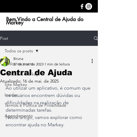
Bem Vindo a Central de Ajuda do
Markey
Post
Todos os posts
Bruna
Todos os posts
27 de mar. de 2023
1 min de leitura
Central de Ajuda
Aplicativo Markey
Atualizado:
16 de mai. de 2025
Site Markey
Ao utilizar um aplicativo, é comum que 
Insider
os usuários encontrem dúvidas ou 
dificuldades na realização de 
Termos e Política de Privacidade
determinadas tarefas.
Agendamento
Neste artigo, vamos explorar como 
encontrar ajuda no Markey.