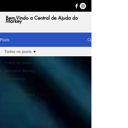
Bem Vindo a Central de Ajuda do
Markey
Posts
Todos os posts
Todos os posts
Aplicativo Markey
Site Markey
Insider
Termos e Política
de Privacidade
Agendamento