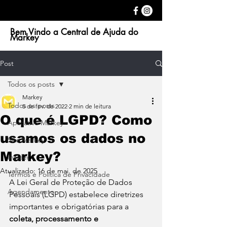
Bem Vindo a Central de Ajuda do
Markey
Post
Todos os posts
Markey
Todos os posts
5 de fev. de 2022
2 min de leitura
O que é LGPD? Como
Aplicativo Markey
usamos os dados no
Site Markey
Markey?
Insider
Atualizado:
16 de mai. de 2025
Termos e Política de Privacidade
A Lei Geral de Proteção de Dados 
Agendamento
Pessoais (LGPD) estabelece diretrizes 
importantes e obrigatórias para a 
coleta, processamento e 