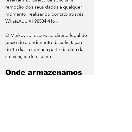
remoção dos seus dados a qualquer 
momento, realizando contato através 
WhatsApp 41 98534-4161.
O Markey se reserva ao direito legal de 
prazo de atendimento da solicitação 
de 15 dias a contar a partir da data da 
solicitação do usuário.
Onde armazenamos 
os dados?
Os registros necessários 
correspondentes aos agendamentos 
(clientes e profissionais) são 
armazenados na nuvem do Google. 
Para mais informações consulte aqui o